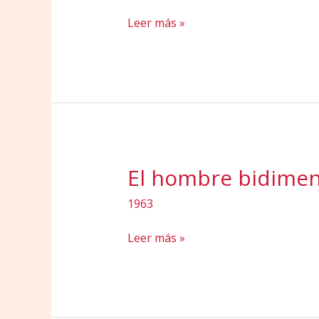
Democracia
Leer más »
en
los
países
subdesarrollados
El hombre bidimen
1963
El
Leer más »
hombre
bidimensional