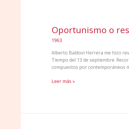
Oportunismo o res
1963
Alberto Baldoví Herrera me hizo revi
Tiempo del 13 de septiembre. Record
compuestos por contemporáneos mío
Oportunismo
Leer más »
o
responsabilidad
de
una
generación