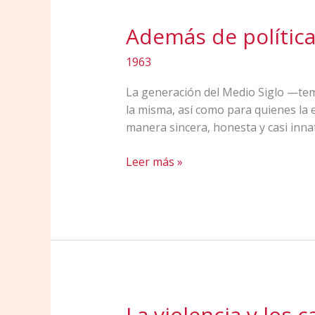
Además de polític
1963
La generación del Medio Siglo —tem
la misma, así como para quienes la 
manera sincera, honesta y casi innat
Además
Leer más »
de
política
¿Qué?
La violencia y los 