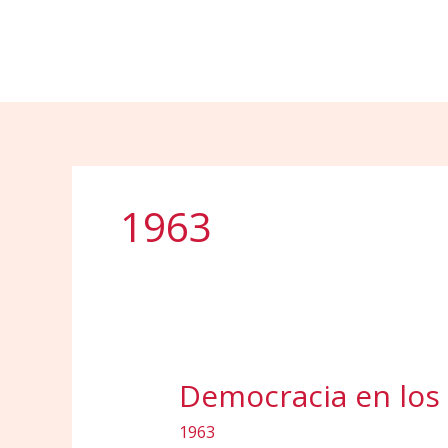
Ir
al
contenido
1963
Democracia en los
1963