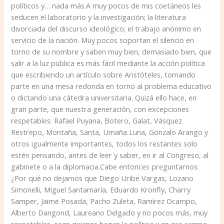
políticos y… nada más.A muy pocos de mis coetáneos les
seducen el laboratorio y la investigación; la literatura
divorciada del discurso ideológico; el trabajo anónimo en
servicio de la nación. Muy pocos soportan el silencio en
torno de su nombre y saben muy bien, demasiado bien, que
salir a la luz pública es más fácil mediante la acción política
que escribiendo un artículo sobre Aristóteles, tomando
parte en una mesa redonda en torno al problema educativo
o dictando una cátedra universitaria. Quizá ello hace, en
gran parte, que nuestra generación, con excepciones
respetables: Rafael Puyana, Botero, Galat, Vásquez
Restrepo, Montaña, Santa, Umaña Luna, Gonzalo Arango y
otros igualmente importantes, todos los restantes solo
estén pensando, antes de leer y saber, en ir al Congreso, al
gabinete o a la diplomacia.Cabe entonces preguntarnos:
¿Por qué no dejamos que Diego Uribe Vargas, Lozano
Simonelli, Miguel Santamaría, Eduardo Kronfly, Charry
Samper, Jaime Posada, Pacho Zuleta, Ramírez Ocampo,
Alberto Dangond, Laureano Delgado y no pocos más, muy
respetables, sean quienes hagan la política y en ese campo