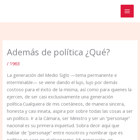
Ir
al
contenido
Además de política ¿Qué?
/
1963
La generación del Medio Siglo —tema permanente e
interminable— se viene dando el lujo, lujo por demás
costoso para el éxito de la misma, así como para quienes la
ejercen, de ser casi exclusivamente una generación
política.Cualquiera de mis coetáneos, de manera sincera,
honesta y casi innata, aspira por sobre todas las cosas a ser
un político. Ir a la Cámara, ser Ministro y ser un “personaje”
nacional es su primera inquietud. Sobra decir aquí que
hablar de “personaje” entre nosotros y nombrar que es
político es caer en el pleonasmo. Mi generación, en