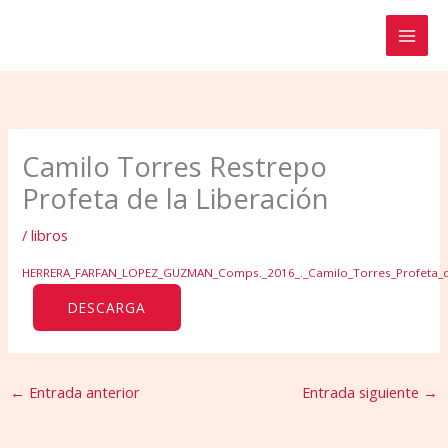
Ir
al
contenido
Camilo Torres Restrepo
Profeta de la Liberación
/
libros
HERRERA_FARFAN_LOPEZ_GUZMAN_Comps._2016_._Camilo_Torres_Profeta_de
DESCARGA
←
Entrada anterior
Entrada siguiente
→