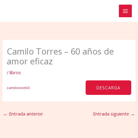
Ir
al
contenido
Camilo Torres – 60 años de
amor eficaz
/
libros
DESCARGA
camilovive60
←
Entrada anterior
Entrada siguiente
→