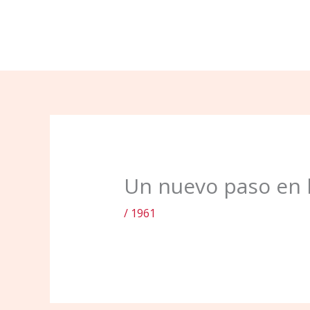
Ir
al
contenido
Un nuevo paso en l
/
1961