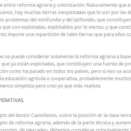
iste entre reforma agraria y colonización. Naturalmente que 
canos, hay muchas tierras inexplotadas que lo son por las di
 problemas del minifundio y del latifundio, que constituyen
as que son explotadas, explotables por lo menos, y que cons
o impone una repartición de tales tierras que para ellos so
no se puede considerar solamente la reforma agraria a base 
as que ya están explotadas, que constituyen una fuente de pr
cción como ha pasado en todos los países, pero si eso va ac
 en la educación agrícola o cooperativa, probablemente mucho
enos simplista pero creo yo que más realista.
PERATIVAS.
to del doctor Castellanos, sobre la posición dc la clase terr
epto de reforma agraria, además de la parte técnica y aumen
sportes, de mercadeo, debemos considerar principalmente la