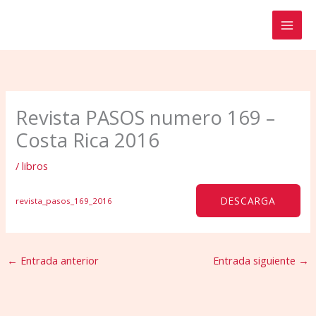
Ir
al
contenido
Revista PASOS numero 169 –
Costa Rica 2016
/
libros
DESCARGA
revista_pasos_169_2016
←
Entrada anterior
Entrada siguiente
→