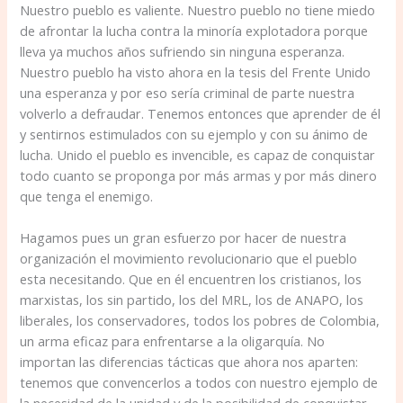
Nuestro pueblo es valiente. Nuestro pueblo no tiene mie­do
de afrontar la lucha contra la minoría explotadora porque
lleva ya muchos años sufriendo sin ninguna espe­ranza.
Nuestro pueblo ha visto ahora en la tesis del Fren­te Unido
una esperanza y por eso sería criminal de parte nuestra
volverlo a defraudar. Tenemos entonces que aprender de él
y sentirnos estimulados con su ejemplo y con su ánimo de
lucha. Unido el pueblo es invencible, es capaz de conquistar
todo cuanto se proponga por más armas y por más dinero
que tenga el enemigo.
Hagamos pues un gran esfuerzo por hacer de nuestra
organización el movimiento revolucionario que el pue­blo
esta necesitando. Que en él encuentren los cristianos, los
marxistas, los sin partido, los del MRL, los de ANAPO, los
liberales, los conservadores, todos los pobres de Colombia,
un arma eficaz para enfrentarse a la oligarquía. No
importan las diferencias tácticas que ahora nos apar­ten:
tenemos que convencerlos a todos con nuestro ejem­plo de