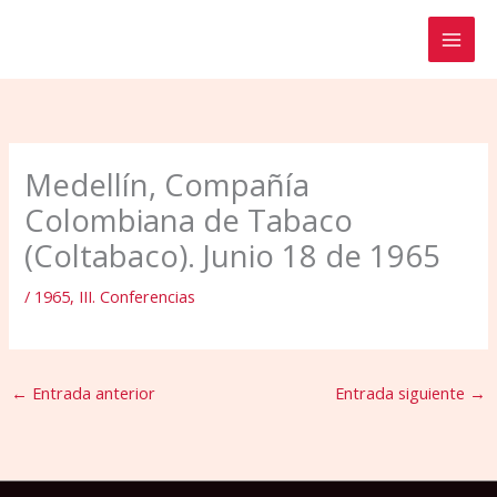
Ir
al
contenido
Medellín, Compañía
Colombiana de Tabaco
(Coltabaco). Junio 18 de 1965
/
1965
,
III. Conferencias
←
Entrada anterior
Entrada siguiente
→