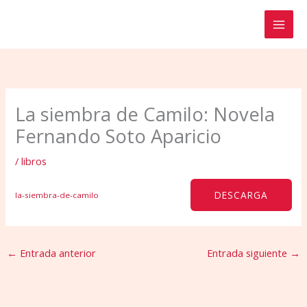
Ir
al
contenido
La siembra de Camilo: Novela
Fernando Soto Aparicio
/
libros
DESCARGA
la-siembra-de-camilo
←
Entrada anterior
Entrada siguiente
→