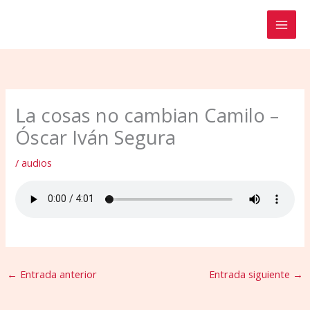
Ir
al
contenido
La cosas no cambian Camilo –
Óscar Iván Segura
/
audios
←
Entrada anterior
Entrada siguiente
→