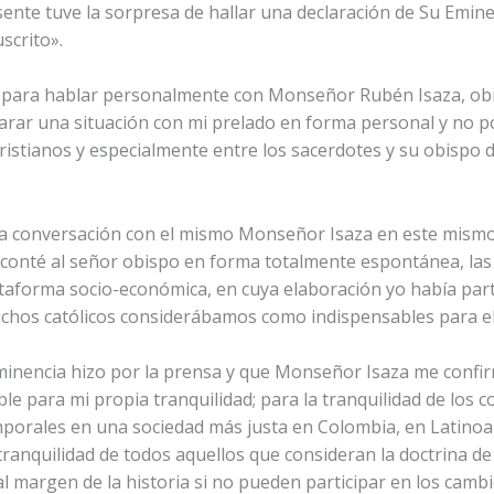
sente tuve la sorpresa de hallar una declaración de Su Emine
scrito».
a para hablar personalmente con Monseñor Rubén Isaza, ob
rar una situación con mi prelado en forma personal y no po
cristianos y especialmente entre los sacerdotes y su obispo
ga conversación con el mismo Monseñor Isaza en este mismo 
e conté al señor obispo en forma totalmente espontánea, las
taforma socio-económica, en cuya elaboración yo había part
chos católicos considerábamos como indispensables para e
minencia hizo por la prensa y que Monseñor Isaza me confir
le para mi propia tranquilidad; para la tranquilidad de lo
mporales en una sociedad más justa en Colombia, en Latinoa
tranquilidad de todos aquellos que consideran la doctrina de
al margen de la historia si no pueden participar en los cam