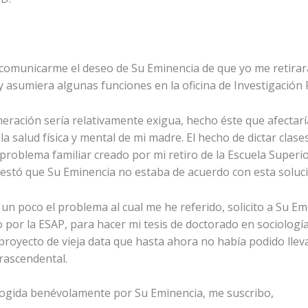
omunicarme el deseo de Su Eminencia de que yo me retirar
 asumiera algunas funciones en la oficina de Investigación P
eración sería relativamente exigua, hecho éste que afecta
a salud física y mental de mi madre. El hecho de dictar clas
 problema familiar creado por mi retiro de la Escuela Superio
tó que Su Eminencia no estaba de acuerdo con esta soluci
r un poco el problema al cual me he referido, solicito a Su E
o por la ESAP, para hacer mi tesis de doctorado en sociolog
proyecto de vieja data que hasta ahora no había podido llev
rascendental.
acogida benévolamente por Su Eminencia, me suscribo,