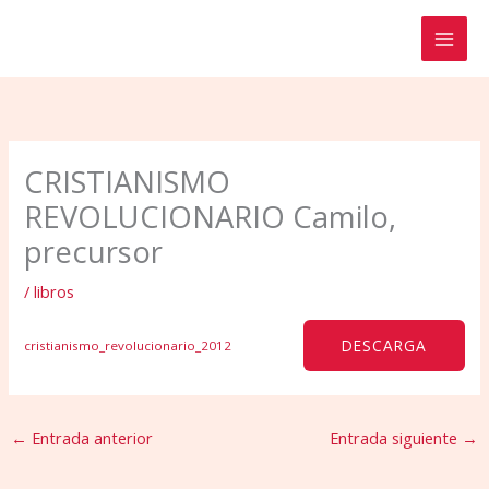
Ir
al
contenido
CRISTIANISMO
REVOLUCIONARIO Camilo,
precursor
/
libros
DESCARGA
cristianismo_revolucionario_2012
←
Entrada anterior
Entrada siguiente
→