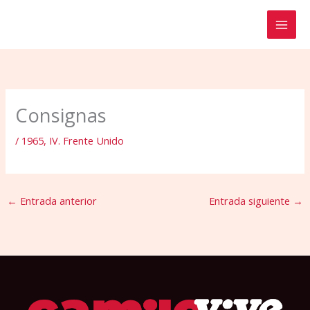
Ir
al
contenido
Consignas
/
1965
,
IV. Frente Unido
←
Entrada anterior
Entrada siguiente
→